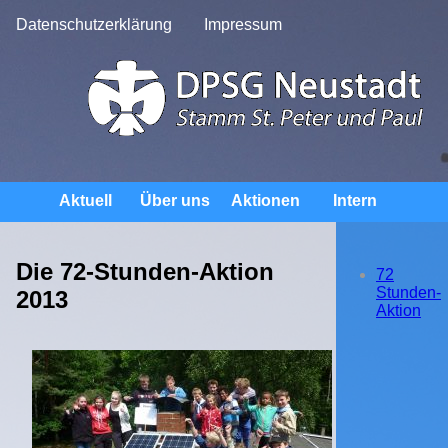
Datenschutzerklärung
Impressum
Navigation
Aktuell
Über uns
Aktionen
Intern
überspringen
Kontakt
Die 72-Stunden-Aktion
72
Stunden-
2013
Aktion